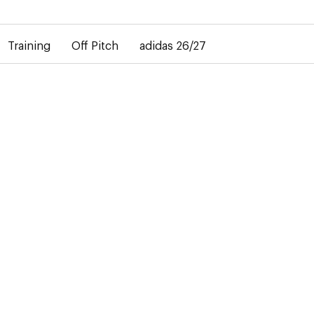
bij de levering van gepersonaliseerde shirts. Het away-shirt is 
Training
Off Pitch
adidas 26/27
VE
n