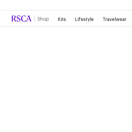
Door de grote vraag is er momenteel vertraging 
Shop
Kits
Lifestyle
Travelwear
RSCA Storefront Catalog NL
ANDERLECHT 1ST
WOMEN SHORT SLEE
T-SHIRT XL
85,00 €
Ontworpen door Mosaert, combineert dit thuisshirt traditie e