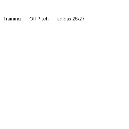
bij de levering van gepersonaliseerde shirts. Het away-shirt is 
Training
Off Pitch
adidas 26/27