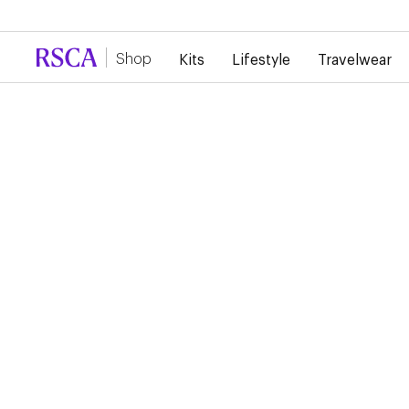
Door de grote vraag is er momenteel vertraging 
Shop
Kits
Lifestyle
Travelwear