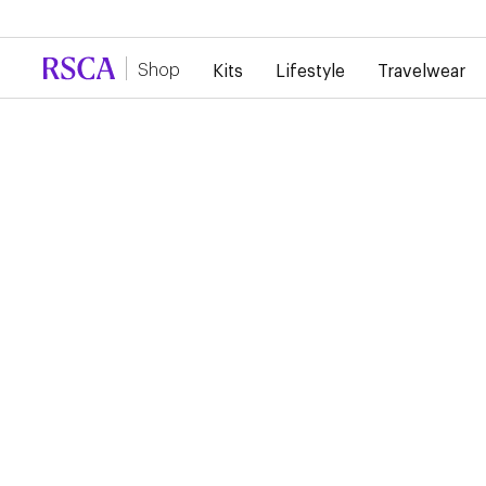
Door de grote vraag is er momenteel vertraging 
Shop
Kits
Lifestyle
Travelwear
RSCA PRE GAME SHIR
KIDS 2024/2025
55,00 €
27,50 €
Dit shirt wordt gedragen door de spelers tijdens de opwarmi