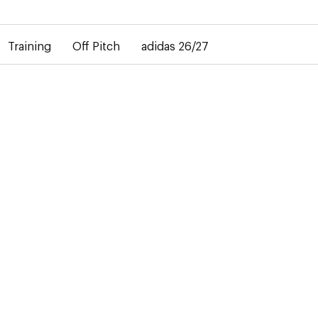
bij de levering van gepersonaliseerde shirts. Het away-shirt is 
Training
Off Pitch
adidas 26/27
-50%
T
ng. Het