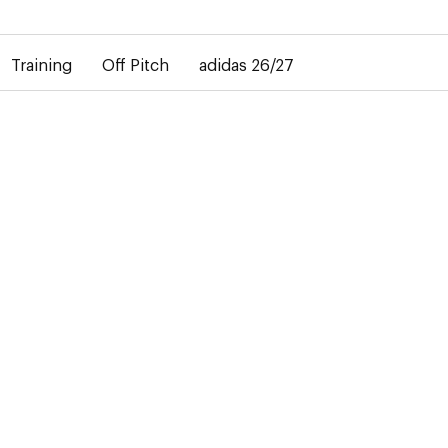
bij de levering van gepersonaliseerde shirts. Het away-shirt is 
Training
Off Pitch
adidas 26/27
-50%
s het