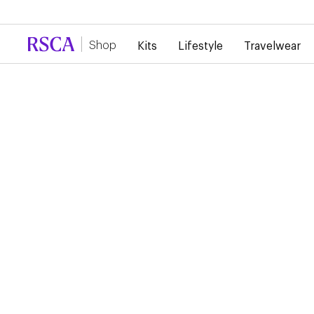
Door de grote vraag is er momenteel vertraging 
Shop
Kits
Lifestyle
Travelwear
RSCA HOME SHORT
2024/2025
40,00 €
20,00 €
Home Short 24/25 The thuisshort is klassiek paars, met recht