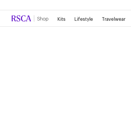
Door de grote vraag is er momenteel vertraging 
Shop
Kits
Lifestyle
Travelwear
...
Lifestyle
T-shirts & Polo's
RSCA P10 POLO BLAC
42,00 €
Paul Van Himst Collection Deze polo heeft een stijlvol, sober
goudkleurig borduursel "P10" op het hart, een eerbetoon aan
speler van de eeuw.
Kies je formaat