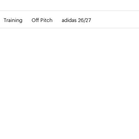
bij de levering van gepersonaliseerde shirts. Het away-shirt is 
Training
Off Pitch
adidas 26/27
K
 onze