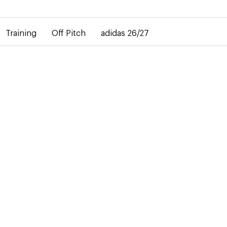
bij de levering van gepersonaliseerde shirts. Het away-shirt is 
Training
Off Pitch
adidas 26/27
ER