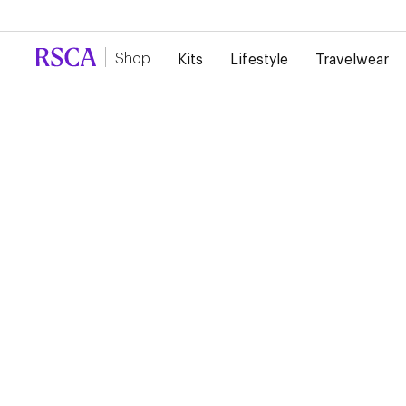
Door de grote vraag is er momenteel vertraging 
Shop
Kits
Lifestyle
Travelwear
Off Pitch
LEREN SLEUTELHANG
6,00 €
Leren Sleutelhanger, gegraveerd met "RSC Anderlecht"
Product details