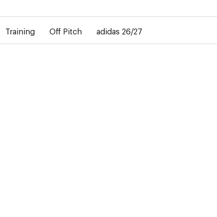
bij de levering van gepersonaliseerde shirts. Het away-shirt is 
Training
Off Pitch
adidas 26/27
ER
else
kleine
onze