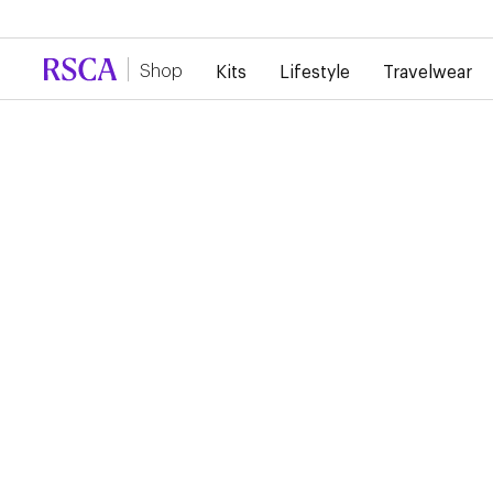
Door de grote vraag is er momenteel vertraging 
Shop
Kits
Lifestyle
Travelwear
...
Fan Items
Accessoires
JONAS COZONE POST
- TOUS AU STADE
35,00 €
Grote poster met een gedetailleerde illustratie door de Bruss
artiest Jonas Cozone. In de tekening zitten tal van figuren en 
verwijzingen naar de geschiedenis en supporterscultuur van 