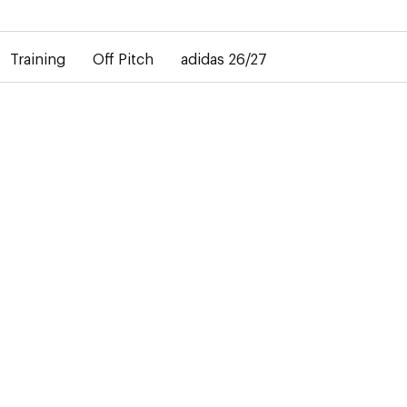
rd dans la livraison des maillots personnalisés. Le maillot extéri
Training
Off Pitch
adidas 26/27
-50%
T