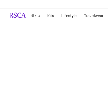
En raison de la forte demande, il y a actuellement un reta
Shop
Kits
Lifestyle
Travelwear
RSCA PRE GAME SHIR
KIDS 2024/2025
55,00 €
27,50 €
Ce maillot pre-game qui sera porté par les joueurs lors de