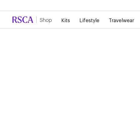
En raison de la forte demande, il y a actuellement un reta
Shop
Kits
Lifestyle
Travelwear
RSCA PRE GAME SHIR
2024/2025
65,00 €
32,50 €
Ce maillot pre-game qui sera porté par les joueurs lors de