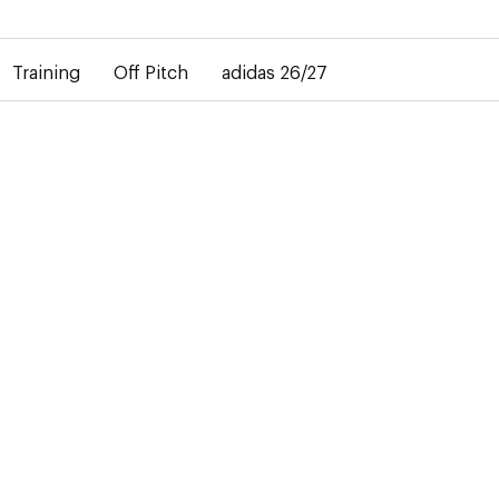
rd dans la livraison des maillots personnalisés. Le maillot extéri
Training
Off Pitch
adidas 26/27
-50%
T