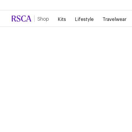
Door de grote vraag is er momenteel vertraging 
Shop
Kits
Lifestyle
Travelwear
RSCA MINIKIT HOME
2024/2025
70,00 €
35,00 €
Kies je formaat