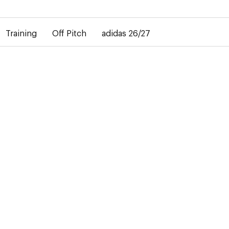
bij de levering van gepersonaliseerde shirts. Het away-shirt is 
Training
Off Pitch
adidas 26/27
-50%