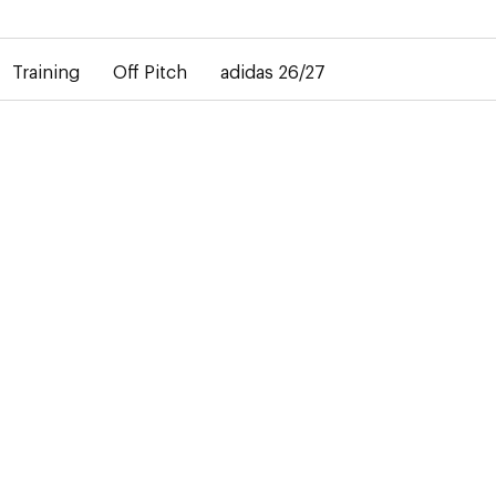
bij de levering van gepersonaliseerde shirts. Het away-shirt is 
Training
Off Pitch
adidas 26/27
look
, in