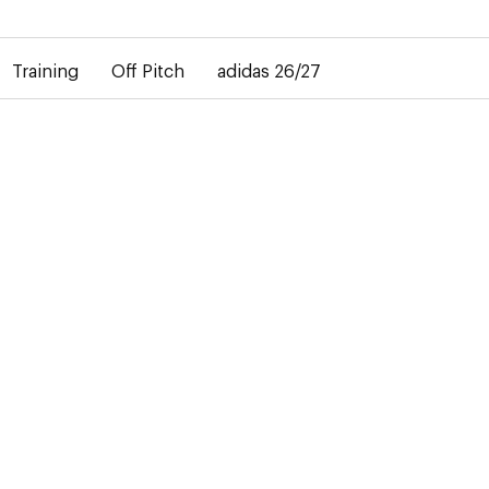
bij de levering van gepersonaliseerde shirts. Het away-shirt is 
Training
Off Pitch
adidas 26/27
act