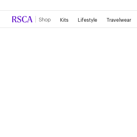
Door de grote vraag is er momenteel vertraging 
Shop
Kits
Lifestyle
Travelwear
...
Fan Items
Accessoires
JONAS COZONE
POSTCARD - TOUS AU
STADE
2,50 €
Postcard featuring the illustration by Jonas Cozone. A comp