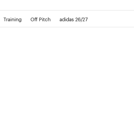
bij de levering van gepersonaliseerde shirts. Het away-shirt is 
Training
Off Pitch
adidas 26/27
VE
n