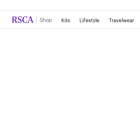
Door de grote vraag is er momenteel vertraging 
Shop
Kits
Lifestyle
Travelwear
Kits
ANDERLECHT 1ST
WOMEN SHORT SLEE
T-SHIRT 3XL
85,00 €
Ontworpen door Mosaert, combineert dit thuisshirt traditie e