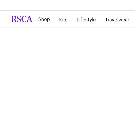
En raison de la forte demande, il y a actuellement un reta
Shop
Kits
Lifestyle
Travelwear
RSCA WINTER VEST K
2024/2025
95,00 €
47,50 €
Cette veste d’hiver officielle du RSC Anderlecht pour la sais