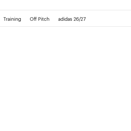
rd dans la livraison des maillots personnalisés. Le maillot extéri
Training
Off Pitch
adidas 26/27
-50%
IDS
on 2024-