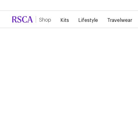
En raison de la forte demande, il y a actuellement un reta
Shop
Kits
Lifestyle
Travelwear
RSCA PRESENTATION
POLO STAFF KIDS
2024/2025
40,00 €
20,00 €