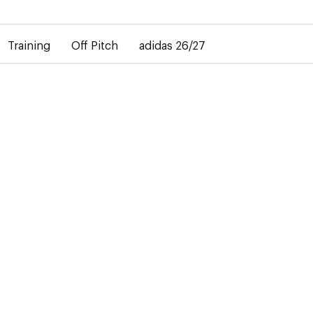
rd dans la livraison des maillots personnalisés. Le maillot extéri
Training
Off Pitch
adidas 26/27
-50%