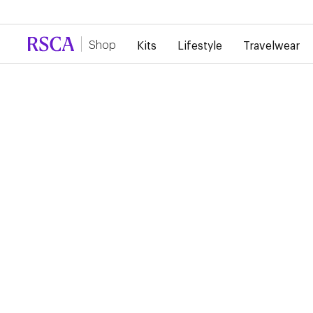
En raison de la forte demande, il y a actuellement un reta
Shop
Kits
Lifestyle
Travelwear
RSCA PRE GAME SHIR
2024/2025
65,00 €
32,50 €
Ce maillot pre-game qui sera porté par les joueurs lors de