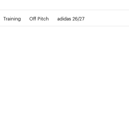
rd dans la livraison des maillots personnalisés. Le maillot extéri
Training
Off Pitch
adidas 26/27
-50%
T