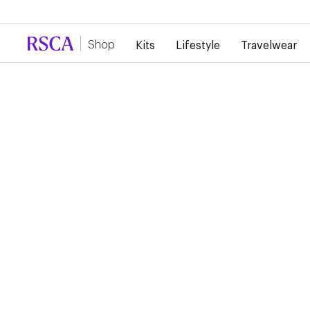
En raison de la forte demande, il y a actuellement un reta
Shop
Kits
Lifestyle
Travelwear
...
Lifestyle
Pulls
RSCA SWEATER MAIN
LOGO
70,00 €
Sweater noir du RSCA avec différentes références d'Anderlech
devant en mauve : RSCA, 3 étoiles et une couronne.