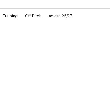
rd dans la livraison des maillots personnalisés. Le maillot extéri
Training
Off Pitch
adidas 26/27
t sur le