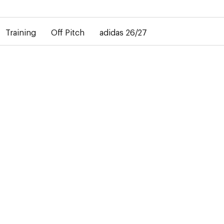
rd dans la livraison des maillots personnalisés. Le maillot extéri
Training
Off Pitch
adidas 26/27
RSC