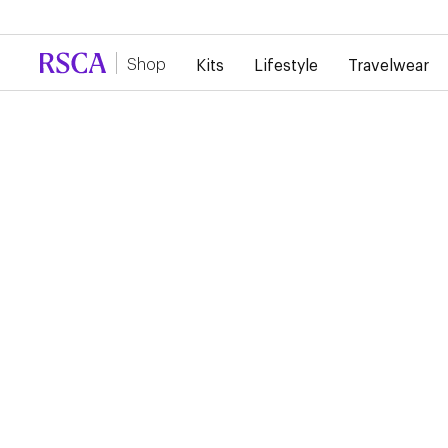
En raison de la forte demande, il y a actuellement un reta
Shop
Kits
Lifestyle
Travelwear
...
Lifestyle
Pulls
RSCA HOODIE WHITE
CLASSIC LOGO
65,00 €
Ce hoodie blanc reprend avec classe et sobriété le logo du 
Anderlecht imprimé au centre.